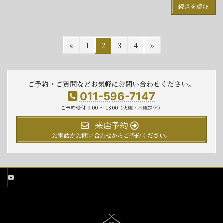
続きを読む
投
固
固
固
固
«
1
2
3
4
»
定
定
定
定
稿
ペ
ペ
ペ
ペ
の
ー
ー
ー
ー
ご予約・ご質問などお気軽にお問い合わせください。
ジ
ジ
ジ
ジ
ペ
011-596-7147
ー
ご予約受付 9:00 〜 18:00（火曜・水曜定休）
来店予約
ジ
お電話かお問い合わせからご予約ください。
送
り