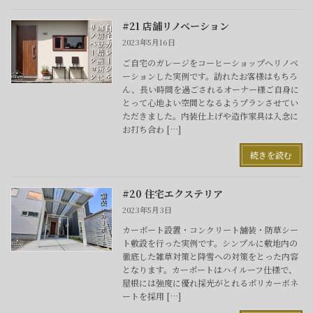
#21 店舗リノベーション
2023年5月16日
ご自宅のガレージをコーヒーショップへリノベ
ーションした実例です。訪れたお客様はもちろ
ん、長い時間を過ごされるオーナー様ご自身に
とって心地よい空間となるようプランさせてい
ただきました。内装仕上げや造作家具は入念に
お打ち合わ […]
続きを読む
#20 住宅エクステリア
2023年5月3日
カーポート設置・コンクリート舗装・防草シー
ト敷設を行った実例です。シンプルに敷地内の
徹底した雑草対策と降雪への対策をとった内容
となります。カーポートはハイルーフ仕様で、
屋根には強度に優れ採光がとれるポリカーボネ
ートを採用 […]