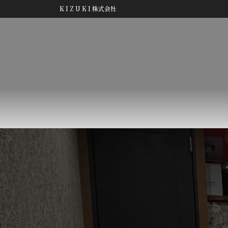
コ
ナ
K I Z U K I 株式会社
ン
ビ
テ
ゲ
ン
ー
ツ
シ
へ
ョ
ス
ン
キ
に
ッ
移
プ
動